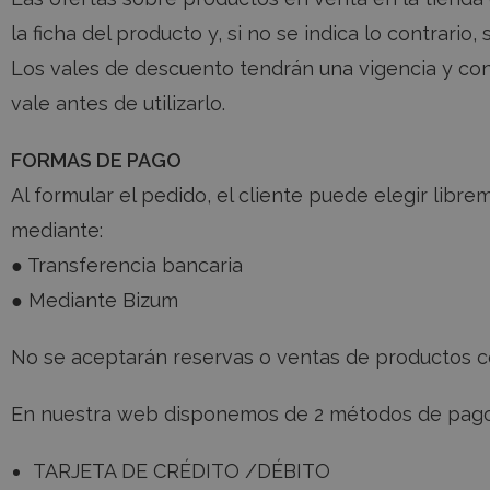
la ficha del producto y, si no se indica lo contrario
sbjs_udata
Los vales de descuento tendrán una vigencia y cond
sbjs_session
vale antes de utilizarlo.
FORMAS DE PAGO
sbjs_migrations
Al formular el pedido, el cliente puede elegir lib
mediante:
sbjs_first_add
● Transferencia bancaria
● Mediante Bizum
sbjs_current
No se aceptarán reservas o ventas de productos c
sbjs_first
En nuestra web disponemos de 2 métodos de pago
TARJETA DE CRÉDITO /DÉBITO