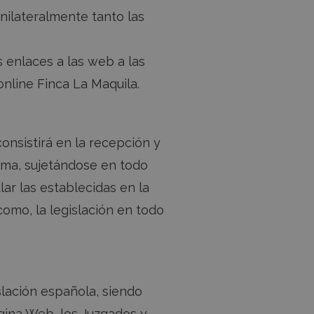
nilateralmente tanto las
s enlaces a las web a las
nline Finca La Maquila.
onsistirá en la recepción y
isma, sujetándose en todo
lar las establecidas en la
como, la legislación en todo
islación española, siendo
gina Web, los Juzgados y