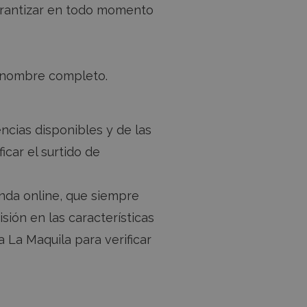
arantizar en todo momento
u nombre completo.
ncias y
hat en el sitio
una experiencia de
erfaz de chat.
encias disponibles y de las
ncias y ajustes del
eb, lo que permite
icar el surtido de
ficiente.
enda online, que siempre
sión en las características
La Maquila para verificar