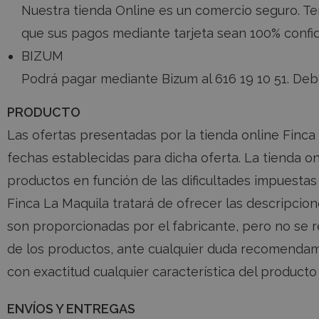
Nuestra tienda Online es un comercio seguro. T
que sus pagos mediante tarjeta sean 100% confid
BIZUM
NOMBRE
Podrá pagar mediante Bizum al 616 19 10 51. De
chatyWidget_0
PRODUCTO
Las ofertas presentadas por la tienda online Finca 
activechatyWidgets
fechas establecidas para dicha oferta. La tienda on
productos en función de las dificultades impuesta
Finca La Maquila tratará de ofrecer las descripcio
son proporcionadas por el fabricante, pero no se re
de los productos, ante cualquier duda recomendamo
con exactitud cualquier característica del product
ENVÍOS Y ENTREGAS