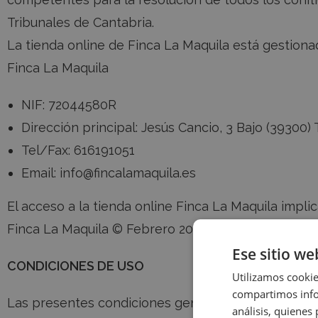
Tribunales de Cantabria.
La tienda online de Finca La Maquila está gestiona
Finca La Maquila
NIF: 72044580R
Dirección principal: Jesús Cancio, 3 Bajo (39300)
Tel/Fax: 616191051
Email: info@fincalamaquila.es
El acceso a la tienda online Finca La Maquila impli
Finca La Maquila © Febrero 2021.
Ese sitio we
CONDICIONES DE USO
Utilizamos cookie
compartimos infor
Las presentes condiciones generales de venta se a
análisis, quiene