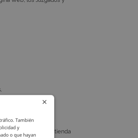
.
×
 tráfico. También
licidad y
s efectuadas por la tienda
onado o que hayan