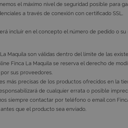
comprensión del comportamiento del usuario.
enemos el máximo nivel de seguridad posible para g
enciales a través de conexión con certificado SSL.
PROVEEDOR /
VENCIMIENTO
DESCRIPCIÓN
DOMINIO
berá incluir en el concepto el número de pedido o s
fincalamaquila.es
7 días
Esta cookie se utiliza para recordar las prefere
configuraciones del usuario para el widget de c
web. Garantiza una funcionalidad perfecta y 
usuario personalizada al interactuar con la int
La Maquila son válidas dentro del límite de las exist
fincalamaquila.es
1 día
Esta cookie se utiliza para recordar las prefere
usuario para los widgets de chat en el sitio w
line Finca La Maquila se reserva el derecho de modif
una experiencia de chat más personalizada y e
s por sus proveedores.
nes más precisas de los productos ofrecidos en la ti
sponsabilizará de cualquier errata o posible impreci
s siempre contactar por teléfono o email con Finca 
o antes que el producto sea enviado.