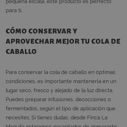
campaña
pequeña escala, este producto es perfecto
comport
del usua
para ti.
ayudar e
seguimie
análisis 
eficacia 
Política de Privacidad de Google
campaña
CÓMO CONSERVAR Y
marketin
APROVECHAR MEJOR TU COLA DE
sbjs_udata
.fincalamaquila.es
Sesión
Esta cook
utiliza p
almacena
CABALLO
específic
usuario 
ayudar a
supervisa
analizar 
Para conservar la cola de caballo en óptimas
eficacia 
campaña
publicita
condiciones, es importante mantenerla en un
optimizar
experien
lugar seco, fresco y alejado de la luz directa.
usuario e
sitio web
Puedes preparar infusiones, decocciones o
sbjs_session
.fincalamaquila.es
30 minutos
Esta cook
fermentados, según el tipo de aplicación que
utiliza p
rastrear l
actividad
necesites. Si tienes dudas, desde Finca La
sesiones
usuario 
Maquila estaremos encantados de asesorarte.