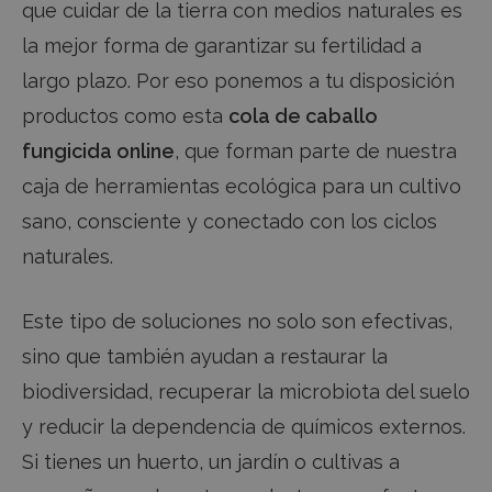
que cuidar de la tierra con medios naturales es
la mejor forma de garantizar su fertilidad a
RENDIMIENTO
ANALÍTICAS
largo plazo. Por eso ponemos a tu disposición
FUNCIONALIDAD
productos como esta
cola de caballo
Las cookies de rendimiento se utilizan para ver
fungicida online
, que forman parte de nuestra
cómo los visitantes utilizan el sitio web. Por
ejemplo: cookies analíticas. Este tipo de cookies no
caja de herramientas ecológica para un cultivo
se pueden utilizar para identificar directamente a un
determinado visitante.
sano, consciente y conectado con los ciclos
PROVEEDOR /
NOMBRE
VENCIMIENTO
DESCRIP
naturales.
DOMINIO
sbjs_current_add
.fincalamaquila.es
Sesión
Esta cook
utiliza p
Este tipo de soluciones no solo son efectivas,
almacen
informac
sino que también ayudan a restaurar la
sobre la 
actual p
distingui
biodiversidad, recuperar la microbiota del suelo
usuarios
sesiones
y reducir la dependencia de químicos externos.
General
incluye d
Si tienes un huerto, un jardín o cultivas a
como fu
tráfico, 