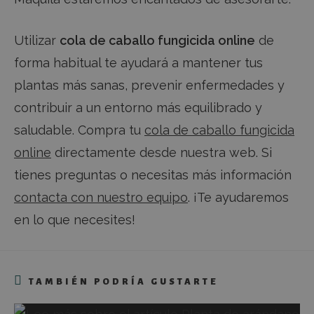
mejorar 
rendimie
usabilid
sitio web
Utilizar
cola de caballo fungicida online
de
ayudand
compren
cómo
forma habitual te ayudará a mantener tus
interactú
visitante
plantas más sanas, prevenir enfermedades y
sitio web
contribuir a un entorno más equilibrado y
sbjs_migrations
.fincalamaquila.es
Sesión
Esta cook
utiliza p
saludable. Compra tu
cola de caballo fungicida
rastrear 
interacc
los usuar
online
directamente desde nuestra web. Si
migració
diferent
tienes preguntas o necesitas más información
páginas 
seccione
contacta con nuestro equipo
. ¡Te ayudaremos
sitio we
mejorar 
en lo que necesites!
experien
los usuar
análisis 
rendimie
sitio web
sbjs_first_add
.fincalamaquila.es
Sesión
Esta cook
TAMBIÉN PODRÍA GUSTARTE
utiliza p
almacen
detalles 