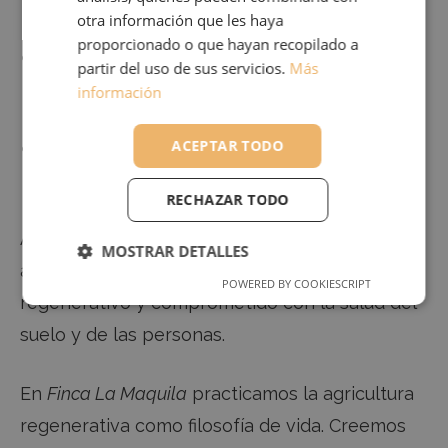
otra información que les haya
proporcionado o que hayan recopilado a
Ideal para huertos ecológicos y
partir del uso de sus servicios.
Más
jardinería consciente
información
ACEPTAR TODO
Envíos rápidos desde nuestra tienda
online
RECHAZAR TODO
Al comprar tu
cola de caballo
con nosotros,
MOSTRAR DETALLES
apoyas un modelo de producción local,
POWERED BY COOKIESCRIPT
RENDIMIENTO
ANALÍTICAS
regenerativo y comprometido con la salud del
suelo y de las personas.
FUNCIONALIDAD
En
Finca La Maquila
practicamos la agricultura
regenerativa como filosofía de vida. Creemos