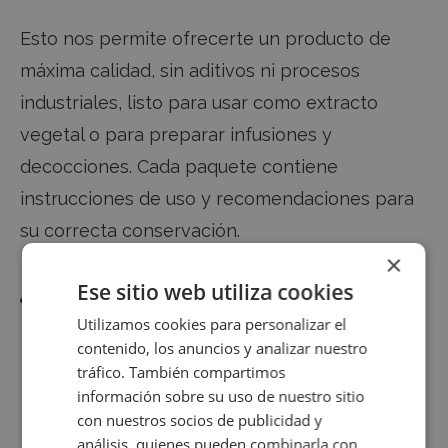
Esto nos permite ofrecerte un producto de
máxima calidad, sin aditivos ni procesos
industriales, listo para usar como extracto
vegetal o para preparar infusiones y
decocciones. Cada paquete contiene
instrucciones de uso y recomendaciones para
su correcta conservación.
×
Ese sitio web utiliza cookies
¿POR QUÉ ELEGIRNOS?
Utilizamos cookies para personalizar el
contenido, los anuncios y analizar nuestro
Elaboración artesanal y sostenible
tráfico. También compartimos
información sobre su uso de nuestro sitio
100% natural, sin tratamientos
con nuestros socios de publicidad y
análisis, quienes pueden combinarla con
químicos