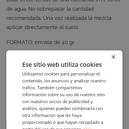
de agua. No sobrepasar la cantidad
recomendada. Una vez realizada la mezcla
aplicar directamente al suelo.
FORMATO: envase de 40 gr.
×
COMPOSICIÓN:
Ese sitio web utiliza cookies
ABONO NPK (S) 18-18-18 (12.9) CON
Utilizamos cookies para personalizar el
contenido, los anuncios y analizar nuestro
MICRONUTRIENTES
tráfico. También compartimos
Contenido declarado p/p: Nitrógeno total 18%,
información sobre su uso de nuestro sitio
Nitrógeno amoniacal 4.4%, Nitrógeno ureico
con nuestros socios de publicidad y
análisis, quienes pueden combinarla con
13.3%, Pentóxido de fósforo soluble en citrato
otra información que les haya
de amonio neutro y agua 18%, Pentóxido de
proporcionado o que hayan recopilado a
fósforo soluble en agua 18%, Óxido de potasio