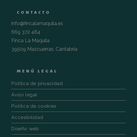
compren
cómo
interactú
CONTACTO
visitante
sitio web
info@fincalamaquila.es
sbjs_migrations
.fincalamaquila.es
Sesión
Esta cook
669 372 484
utiliza p
rastrear 
Finca La Maquila
interacc
los usuar
39509 Mazcuerras, Cantabria
migració
diferent
páginas 
seccione
sitio we
mejorar 
MENÚ LEGAL
experien
los usuar
análisis 
Política de privacidad
rendimie
sitio web
Aviso legal
sbjs_first_add
.fincalamaquila.es
Sesión
Esta cook
utiliza p
Política de cookies
almacen
detalles 
Accesibilidad
primera v
del usuar
sitio web
Diseño web
incluyen
horarios