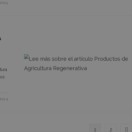
fincalamaquila.es
1 día
Esta cookie se utiliza para recordar las prefere
2025
usuario para los widgets de chat en el sitio w
una experiencia de chat más personalizada y e
A
tura
mos
2024
1
2