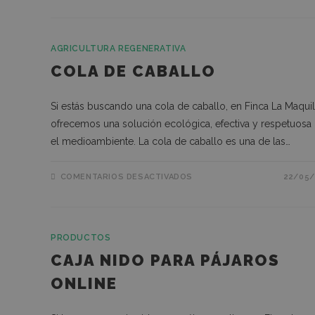
AGRICULTURA REGENERATIVA
COLA DE CABALLO
Las cookies de rendimi
de cookies no se pued
Si estás buscando una cola de caballo, en Finca La Maquil
NOMBRE
ofrecemos una solución ecológica, efectiva y respetuosa
sbjs_current_add
el medioambiente. La cola de caballo es una de las…
COMENTARIOS DESACTIVADOS
22/05/
sbjs_udata
sbjs_session
PRODUCTOS
CAJA NIDO PARA PÁJAROS
ONLINE
sbjs_migrations