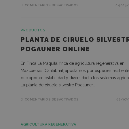
COMENTARIOS DESACTIVADOS
04/09/
PRODUCTOS
PLANTA DE CIRUELO SILVEST
POGAUNER ONLINE
En Finca La Maquila, finca de agricultura regenerativa en
Mazcuerras (Cantabria), apostamos por especies resilient
que aporten estabilidad y diversidad a los sistemas agríco
La planta de ciruelo silvestre Pogauner…
COMENTARIOS DESACTIVADOS
08/07/
AGRICULTURA REGENERATIVA