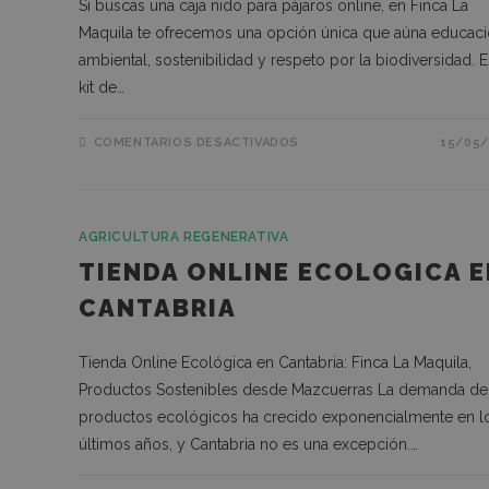
Si buscas una caja nido para pájaros online, en Finca La
Maquila te ofrecemos una opción única que aúna educac
sbjs_first_add
ambiental, sostenibilidad y respeto por la biodiversidad. E
kit de…
sbjs_current
COMENTARIOS DESACTIVADOS
15/05/
sbjs_first
AGRICULTURA REGENERATIVA
TIENDA ONLINE ECOLOGICA E
CANTABRIA
Tienda Online Ecológica en Cantabria: Finca La Maquila,
NOMBRE
Productos Sostenibles desde Mazcuerras La demanda de
chatyWidget_0
productos ecológicos ha crecido exponencialmente en l
últimos años, y Cantabria no es una excepción.…