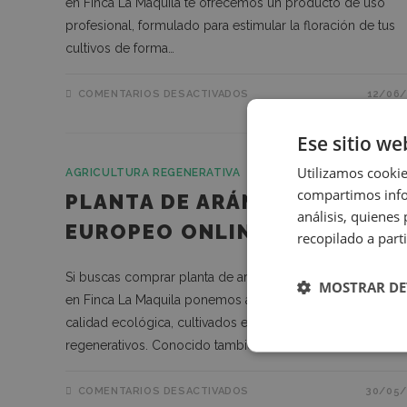
en Finca La Maquila te ofrecemos un producto de uso
profesional, formulado para estimular la floración de tus
cultivos de forma…
COMENTARIOS DESACTIVADOS
12/06/
Ese sitio we
Utilizamos cookie
AGRICULTURA REGENERATIVA
compartimos infor
PLANTA DE ARÁNDANO ROJO
análisis, quiene
EUROPEO ONLINE
recopilado a parti
Si buscas comprar planta de arándano rojo europeo onlin
MOSTRAR DE
en Finca La Maquila ponemos a tu disposición ejemplare
calidad ecológica, cultivados en Cantabria con métodos
RENDIM
regenerativos. Conocido también como…
COMENTARIOS DESACTIVADOS
30/05/