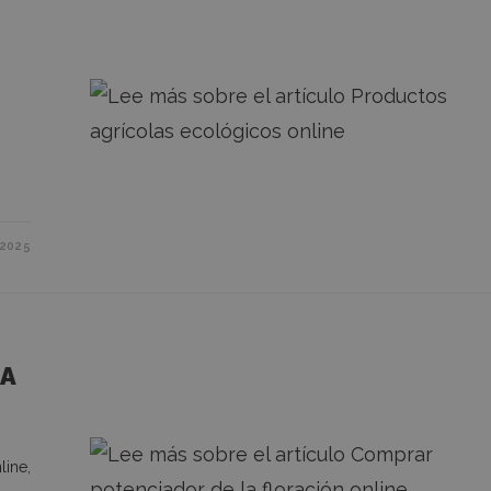
s
2025
LA
line,