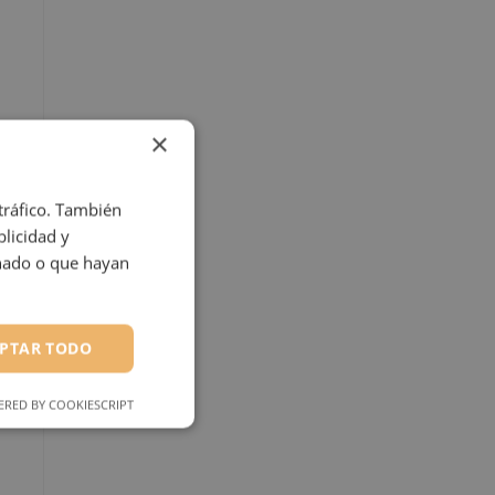
×
 tráfico. También
licidad y
onado o que hayan
PTAR TODO
RED BY COOKIESCRIPT
ONALIDAD