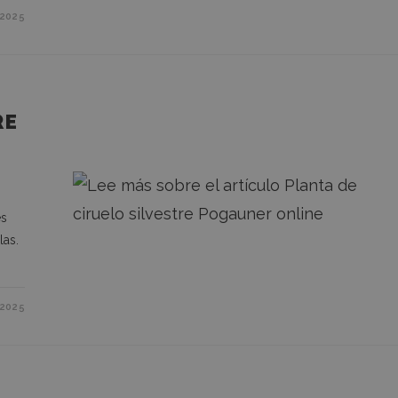
2025
RE
es
las.
2025