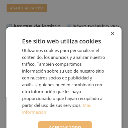
Añadir al carrito
×
SUSTRATOS
HUERTO Y JARDÍN
Ese sitio web utiliza cookies
HUMMUS DE LOMBRIZ LA
JABON POTÁSICO 250 ML
MAQUILA 5L
Utilizamos cookies para personalizar el
contenido, los anuncios y analizar nuestro
5,50
€
7,00
€
tráfico. También compartimos
información sobre su uso de nuestro sitio
Añadir al carrito
Añadir al carrito
con nuestros socios de publicidad y
análisis, quienes pueden combinarla con
otra información que les haya
proporcionado o que hayan recopilado a
partir del uso de sus servicios.
Más
HUERTO Y JARDÍN
HUERTO Y JARDÍN
información
MACETA CUADRADA ALTA
POTENCIADOR DE LA
PARA CULTIVO 13X13X21
FLORACIÓN FERTINAGRO
ACEPTAR TODO