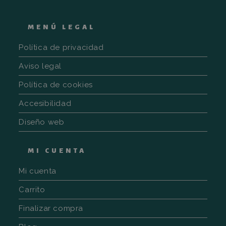
utiliza p
almacena
específic
usuario 
MENÚ LEGAL
ayudar a
supervisa
analizar 
Política de privacidad
eficacia 
campaña
Aviso legal
publicita
optimizar
experien
Política de cookies
usuario e
sitio web
Accesibilidad
sbjs_session
.fincalamaquila.es
30 minutos
Esta cook
utiliza p
Diseño web
rastrear l
actividad
sesiones
usuario 
MI CUENTA
mejorar 
rendimie
usabilid
Mi cuenta
sitio web
ayudand
compren
Carrito
cómo
interactú
Finalizar compra
visitante
sitio web