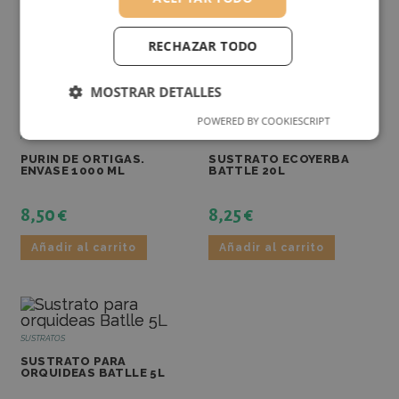
0,55
€
3,10
€
RECHAZAR TODO
Añadir al carrito
Añadir al carrito
MOSTRAR DETALLES
POWERED BY COOKIESCRIPT
RENDIMIENTO
ANALÍTICAS
HUERTO Y JARDÍN
SUSTRATOS
PURIN DE ORTIGAS.
SUSTRATO ECOYERBA
ENVASE 1000 ML
BATTLE 20L
FUNCIONALIDAD
8,50
€
8,25
€
Añadir al carrito
Añadir al carrito
RENDIMIENTO
ANALÍTICAS
SUSTRATOS
FUNCIONALIDAD
SUSTRATO PARA
ORQUIDEAS BATLLE 5L
Las cookies de rendimiento se utilizan para ver
cómo los visitantes utilizan el sitio web. Por