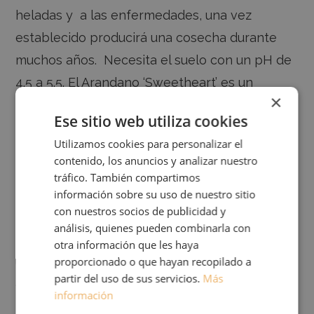
heladas y a las enfermedades, una vez
establecido producirá una cosecha durante
muchos años. Necesita el suelo con un pH de
4.5 a 5.5. El Arandano ‘Sweetheart’ es un
×
arbusto compacto, es decir, no es una planta
Ese sitio web utiliza cookies
excesivamente vigorosa como otras
Utilizamos cookies para personalizar el
variedades mas comerciales. Es por ello ideal
contenido, los anuncios y analizar nuestro
para jardines con menos espacio disponible o,
tráfico. También compartimos
información sobre su uso de nuestro sitio
incluso, se adapta sin problemas a su cultivo
con nuestros socios de publicidad y
en maceta en los huertos urbanos. Si tiene las
análisis, quienes pueden combinarla con
condiciones ideales producirá dos cosechas,
otra información que les haya
proporcionado o que hayan recopilado a
una a principios de verano y otra a finales de
partir del uso de sus servicios.
Más
esta estación o principios de otoño.
información