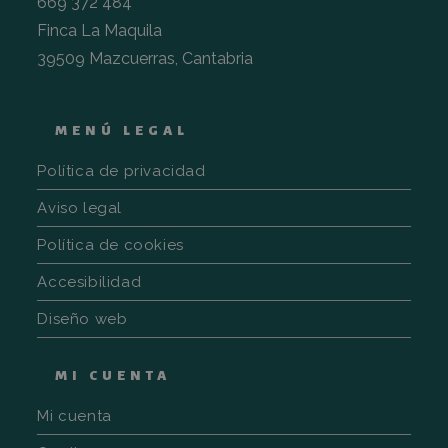
669 372 484
sbjs_udata
.fincalamaquila.es
Sesión
Esta cook
Finca La Maquila
utiliza p
almacena
39509 Mazcuerras, Cantabria
específic
usuario 
ayudar a
supervisa
analizar 
MENÚ LEGAL
eficacia 
campaña
publicita
Política de privacidad
optimizar
experien
usuario e
Aviso legal
sitio web
Política de cookies
sbjs_session
.fincalamaquila.es
30 minutos
Esta cook
utiliza p
rastrear l
Accesibilidad
actividad
sesiones
Diseño web
usuario 
mejorar 
rendimie
usabilid
sitio web
MI CUENTA
ayudand
compren
Mi cuenta
cómo
interactú
visitante