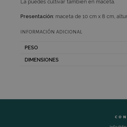
La puedes cultivar también en maceta.
de cookies no se pued
NOMBRE
Presentación
: maceta de 10 cm x 8 cm, alt
sbjs_current_add
INFORMACIÓN ADICIONAL
PESO
sbjs_udata
DIMENSIONES
sbjs_session
sbjs_migrations
sbjs_first_add
CON
sbjs_current