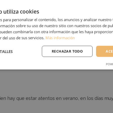
b utiliza cookies
sinensis
, este pequeño arbusto, mundialmente famos
s para personalizar el contenido, los anuncios y analizar nuestro
mación sobre su uso de nuestro sitio con nuestros socios de pub
e, de hojas verde oscuro brillante, denso y erguido, 
s pueden combinarla con otra información que les haya proporci
r del uso de sus servicios.
Más información
Planta del te – camellia sinensis
contienen alrededor 
TALLES
RECHAZAR TODO
ACE
recolectadas, según la edad, producen diferentes tip
álido y con una corta pubescencia blanca en el envés 
POWE
IENTO
ANALÍTICAS
FUNCI
ien hay que estar atentos en verano, en los días muy 
RENDIMIENTO
ANALÍTICAS
FUNCIONALIDAD
ento se utilizan para ver cómo los visitantes utilizan el sitio web. Por ejemplo: cookies