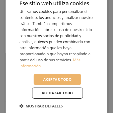
Ese sitio web utiliza cookies
planta. Está también pensado para conseguir
una excelente cesión de nutrientes a la planta.
Utilizamos cookies para personalizar el
contenido, los anuncios y analizar nuestro
Esto se puede garantizar gracias a su
tráfico. También compartimos
formulación a base de fibra de coco, turba
información sobre su uso de nuestro sitio
rubia, turba negra, material vegetal
con nuestros socios de publicidad y
análisis, quienes pueden combinarla con
compostado, acelerador del enraizamiento y
otra información que les haya
una nutrición de fondo equilibrada.
proporcionado o que hayan recopilado a
partir del uso de sus servicios.
Más
Características Técnicas:
información
Materia orgánica sobre materia seca 70%.
ACEPTAR TODO
pH: 6,8.
RECHAZAR TODO
Densidad aparente compactada en laboratorio
0,345.
MOSTRAR DETALLES
Materia seca 39%.