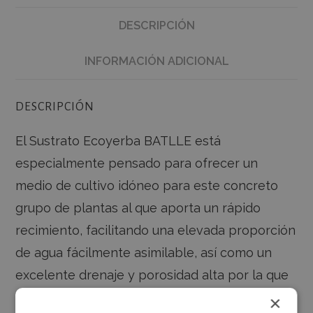
DESCRIPCIÓN
INFORMACIÓN ADICIONAL
DESCRIPCIÓN
El Sustrato Ecoyerba BATLLE está
especialmente pensado para ofrecer un
medio de cultivo idóneo para este concreto
grupo de plantas al que aporta un rápido
recimiento, facilitando una elevada proporción
de agua fácilmente asimilable, así como un
excelente drenaje y porosidad alta por la que
se introducirán las numerosas raíces de la
×