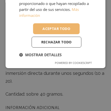
proporcionado o que hayan recopilado a
partir del uso de sus servicios.
Más
DOSIFICACIÓN Y MODO DE EMPLEO (cacito
información
incluido en el sobre)
Diluir el contenido de una cucharilla en 1 litro
ACEPTAR TODO
de agua.
RECHAZAR TODO
Trasplantes: Una vez realizada la mezcla
aplicar directamente al suelo.
MOSTRAR DETALLES
POWERED BY COOKIESCRIPT
Esquejes: Mojar en la mezcla mediante
RENDIMIENTO
ANALÍTICAS
inmersión directa durante unos segundos (10 a
20).
FUNCIONALIDAD
Cantidad: sobre 40 gramos.
INFORMACIÓN ADICIONAL