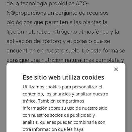
de la tecnología probiótica AZO-
N®proporciona un conjunto de recursos
biológicos que permiten a las plantas la
fijación natural de nitrógeno atmosférico y la
activación del fósforo y el potasio que se
encuentran en nuestro suelo. De esta forma se
consigue una nutrición natural más completa y
×
duradera, reduciendo la necesidad de aplicar
Ese sitio web utiliza cookies
otros fertilizantes. Actúa como fisiofortificante
Utilizamos cookies para personalizar el
aumentando las defensas naturales de las
contenido, los anuncios y analizar nuestro
plantas frente a condiciones climáticas
tráfico. También compartimos
adversas y enfermedades.
información sobre su uso de nuestro sitio
con nuestros socios de publicidad y
análisis, quienes pueden combinarla con
Producto utilizable en agricultura ecológica,
otra información que les haya
conforme al Reglamento (UE) 2018/848.