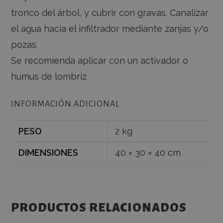
tronco del árbol, y cubrir con gravas. Canalizar
el agua hacia el infiltrador mediante zanjas y/o
RENDIMIENTO
ANALÍTICAS
pozas.
FUNCIONALIDAD
Se recomienda aplicar con un activador o
Las cookies de rendimiento se utilizan para ver
cómo los visitantes utilizan el sitio web. Por
humus de lombriz
ejemplo: cookies analíticas. Este tipo de cookies no
se pueden utilizar para identificar directamente a un
determinado visitante.
INFORMACIÓN ADICIONAL
PROVEEDOR /
NOMBRE
VENCIMIENTO
DESCRIP
DOMINIO
PESO
2 kg
sbjs_current_add
.fincalamaquila.es
Sesión
Esta cook
utiliza p
almacen
DIMENSIONES
40 × 30 × 40 cm
informac
sobre la 
actual p
distingui
usuarios
sesiones
General
PRODUCTOS RELACIONADOS
incluye d
como fu
tráfico, 