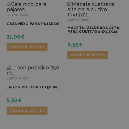
campaña
comport
del usua
ayudar e
HUERTO Y JARDÍN
seguimie
HUERTO Y JARDÍN
análisis 
CAJA NIDO PARA PÁJAROS
eficacia 
MACETA CUADRADA ALTA
Política de Privacidad de Google
campaña
PARA CULTIVO 13X13X21
marketin
21,00
€
sbjs_udata
.fincalamaquila.es
Sesión
Esta cook
0,55
€
utiliza p
Añadir al carrito
almacena
específic
Añadir al carrito
usuario 
ayudar a
supervisa
analizar 
eficacia 
campaña
HUERTO Y JARDÍN
publicita
optimizar
JABON POTÁSICO 250 ML
experien
usuario e
5,50
€
sitio web
sbjs_session
.fincalamaquila.es
30 minutos
Esta cook
Añadir al carrito
utiliza p
rastrear l
actividad
sesiones
usuario 