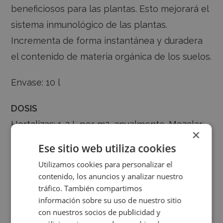
beneficiosos para las plantas. Esto mejorará el
sistema inmunológico de las plantas.
Incrementa de forma instantánea y duradera
el contenido de materia orgánica de los suelos.
Envase: 10 l
DOSIS
Hortalizas: 1-2 L por m2, anualmente. Mezclar
×
con compost, humus de lombriz o estiércol al
Ese sitio web utiliza cookies
50%.
Utilizamos cookies para personalizar el
Semilleros: mezclar un 15-20% de biochar con
contenido, los anuncios y analizar nuestro
el sustrato
tráfico. También compartimos
información sobre su uso de nuestro sitio
Plantas ornamentales:
con nuestros socios de publicidad y
Nueva plantación: 20% biochar – 80% de