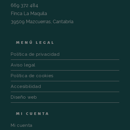
marketin
669 372 484
sbjs_udata
.fincalamaquila.es
Sesión
Esta cook
Finca La Maquila
utiliza p
almacena
39509 Mazcuerras, Cantabria
específic
usuario 
ayudar a
supervisa
analizar 
eficacia 
MENÚ LEGAL
campaña
publicita
optimizar
Política de privacidad
experien
usuario e
Aviso legal
sitio web
sbjs_session
.fincalamaquila.es
30 minutos
Esta cook
Política de cookies
utiliza p
rastrear l
Accesibilidad
actividad
sesiones
usuario 
Diseño web
mejorar 
rendimie
usabilid
sitio web
MI CUENTA
ayudand
compren
cómo
Mi cuenta
interactú