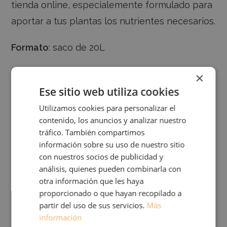
tienda online, especialemente formulado para
aportar a tus plantas los nutrientes necesarios.
Formato
: saco de 20L
•
Características Técnicas:
×
Ese sitio web utiliza cookies
· Materia orgánica sobre Materia Seca: 77%
· pH: 5
Utilizamos cookies para personalizar el
contenido, los anuncios y analizar nuestro
· Densidad aparente compactada en
tráfico. También compartimos
laboratorio: 0,298 Kg/l
información sobre su uso de nuestro sitio
· Materia Seca: 39%
con nuestros socios de publicidad y
análisis, quienes pueden combinarla con
· Conductividad Eléctrica (CE): 58 mS/m
otra información que les haya
· Contenido en nutrientes: 1,1% Nitrógeno, 0,4%
proporcionado o que hayan recopilado a
Fósforo, 0,75% Potasio.
partir del uso de sus servicios.
Más
información