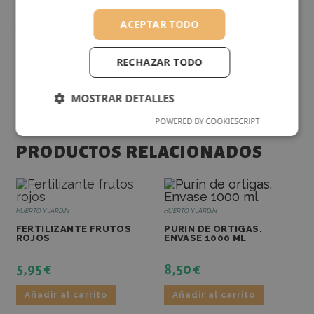
INFORMACIÓN ADICIONAL
ACEPTAR TODO
PESO
10 kg
RECHAZAR TODO
DIMENSIONES
40 × 10 × 50 cm
MOSTRAR DETALLES
POWERED BY COOKIESCRIPT
RENDIMIENTO
ANALÍTICAS
PRODUCTOS RELACIONADOS
FUNCIONALIDAD
HUERTO Y JARDÍN
HUERTO Y JARDÍN
FERTILIZANTE FRUTOS
PURIN DE ORTIGAS.
ROJOS
ENVASE 1000 ML
5,95
€
8,50
€
RENDIMIENTO
ANALÍTICAS
Añadir al carrito
Añadir al carrito
FUNCIONALIDAD