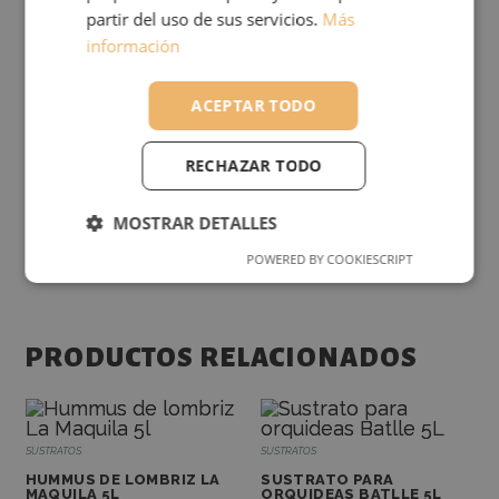
Formato
: saco de 20L
partir del uso de sus servicios.
Más
información
ACEPTAR TODO
INFORMACIÓN ADICIONAL
RECHAZAR TODO
PESO
15 kg
MOSTRAR DETALLES
DIMENSIONES
40 × 10 × 35 cm
POWERED BY COOKIESCRIPT
RENDIMIENTO
ANALÍTICAS
PRODUCTOS RELACIONADOS
FUNCIONALIDAD
SUSTRATOS
SUSTRATOS
HUMMUS DE LOMBRIZ LA
SUSTRATO PARA
MAQUILA 5L
ORQUIDEAS BATLLE 5L