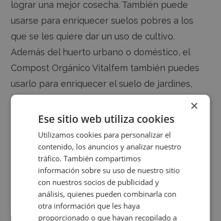
lograr una mejor cosecha. También puede
usarse para enriquecer suelos pobres a los
que se les quiere dar un uso de cultivo.
Además del huerto urbano o doméstico, el
Compost Orgánico Vitalfem también puedes
usarlo para enriquecer el suelo de jardines,
macetas y jardineras.
×
Ese sitio web utiliza cookies
Composición
Utilizamos cookies para personalizar el
Mezcla de compost vegetal y gallinaza.
contenido, los anuncios y analizar nuestro
tráfico. También compartimos
Dosificacion
información sobre su uso de nuestro sitio
con nuestros socios de publicidad y
Mezclar el compost con el substrato de
análisis, quienes pueden combinarla con
cultivo: 10 litros por m2.
otra información que les haya
proporcionado o que hayan recopilado a