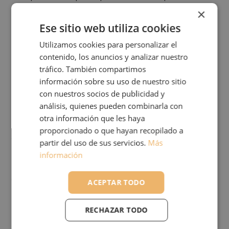
×
vegetal, fibra de madera, corteza de pino
Ese sitio web utiliza cookies
compostada, humus de lombriz. Es, por tanto,
un sustrato universal sin turba enriquecido con
Utilizamos cookies para personalizar el
contenido, los anuncios y analizar nuestro
muy buena relación calidad-precio.
tráfico. También compartimos
información sobre su uso de nuestro sitio
A nosotros nos va muy bien. Además, no
con nuestros socios de publicidad y
contiene turba, ayudando así a frenar la
análisis, quienes pueden combinarla con
otra información que les haya
progresiva degradación de ecosistemas de
proporcionado o que hayan recopilado a
alto valor como las turberas.
partir del uso de sus servicios.
Más
información
Insumo certificado por Sociedad Hispana de
Certificación SA (SOHISCERT).
ACEPTAR TODO
Formato
: saco 20L
RECHAZAR TODO